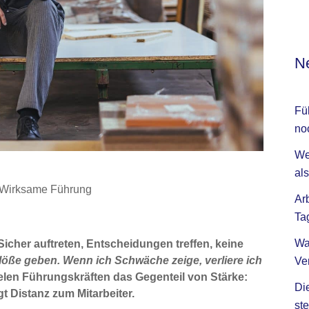
Ne
Fü
no
We
als
Wirksame Führung
Ar
Ta
Wa
icher auftreten, Entscheidungen treffen, keine
Blöße geben. Wenn ich Schwäche zeige, verliere ich
Ve
ielen Führungskräften das Gegenteil von Stärke:
Di
t Distanz zum Mitarbeiter.
ste