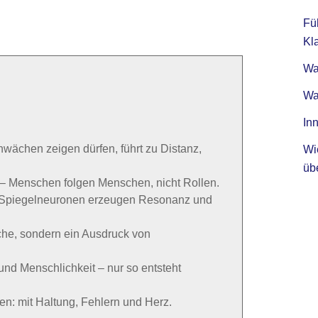
Fü
Kla
Was
Wa
Inn
wächen zeigen dürfen, führt zu Distanz,
Wi
üb
– Menschen folgen Menschen, nicht Rollen.
en: Spiegelneuronen erzeugen Resonanz und
äche, sondern ein Ausdruck von
und Menschlichkeit – nur so entsteht
en: mit Haltung, Fehlern und Herz.