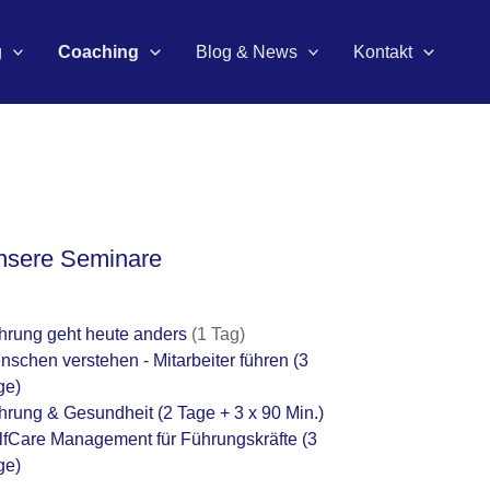
g
Coaching
Blog & News
Kontakt
nsere Seminare
hrung geht heute anders
(1 Tag)
nschen verstehen - Mitarbeiter führen
(3
ge)
hrung & Gesundheit
(2 Tage + 3 x 90 Min.)
lfCare Management für Führungskräfte
(3
ge)