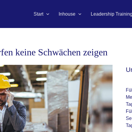
Start
Inhouse
Leadership Trainin
rfen keine Schwächen zeigen
U
Fü
Me
Ta
Fü
Se
Ta