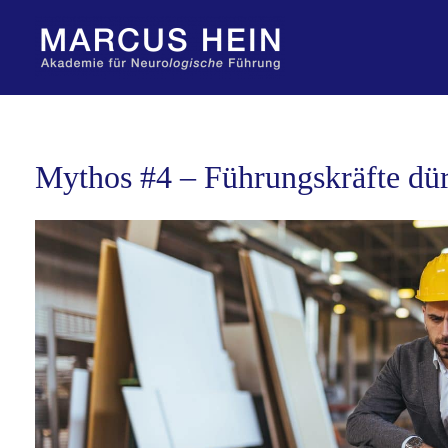
Zum
Inhalt
springen
Mythos #4 – Führungskräfte dü