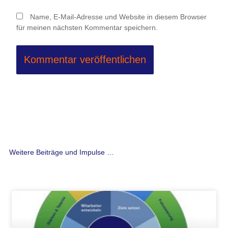
Name, E-Mail-Adresse und Website in diesem Browser
für meinen nächsten Kommentar speichern.
Weitere Beiträge und Impulse …
Seite
Seite
Seite
Seite
Seite
Seite
Seite
Seite
Seite
Seite
Seite
Seite
Seite
Seite
Seite
Seite
Seite
Seite
Seite
Seite
Seite
Seite
Seite
Seite
Seite
Seite
Seit