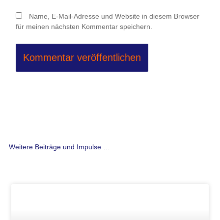
Name, E-Mail-Adresse und Website in diesem Browser
für meinen nächsten Kommentar speichern.
Weitere Beiträge und Impulse …
Seite
Seite
Seite
Seite
Seite
Seite
Seite
Seite
Seite
Seite
Seite
Seite
Seite
Seite
Seite
Seite
Seite
Seite
Seite
Seite
Seite
Seite
Seite
Seite
Seite
Seite
Seit