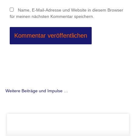
Name, E-Mail-Adresse und Website in diesem Browser
für meinen nächsten Kommentar speichern.
Weitere Beiträge und Impulse …
Seite
Seite
Seite
Seite
Seite
Seite
Seite
Seite
Seite
Seite
Seite
Seite
Seite
Seite
Seite
Seite
Seite
Seite
Seite
Seite
Seite
Seite
Seite
Seite
Seite
Seite
Seit