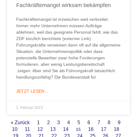
Fachkräftemangel wirksam bekämpfen
Fachkräftemangel ist inzwischen weit verbreitet.
Immer mehr Unternehmen müssen Aufträge
ablehnen, weil das geeignete Personal fehlt, wie das
ZDF kürzlich berichtete (externer Link).
Führungskräfte verweisen dann oft auf die allgemeine
Situation, die Unternehmenspolitik oder dass
potenzielle Bewerber zwar hohe Forderungen
formulieren, aber wenig Leistungsbereitschaft
zeigen. Aber sind Sie als Führungskraft tatsächlich
handlungsunfähig? Die Bundesanstalt für
JETZT LESEN ...
2. Februar 2023
« Zurück
1
2
3
4
5
6
7
8
9
10
11
12
13
14
16
17
18
15
19
20
21
22
23
24
25
26
27