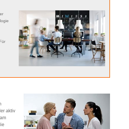
er
logie
 Für
n
er aktiv
sam
ie