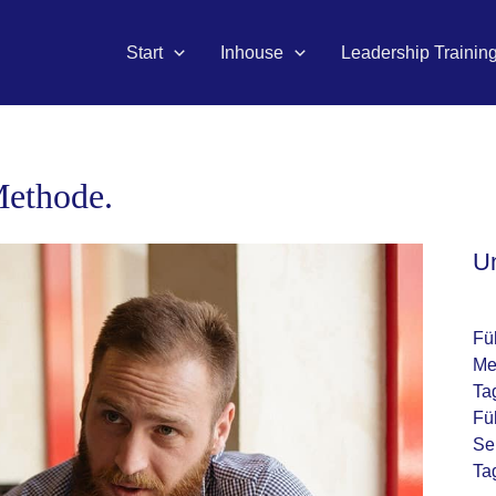
Start
Inhouse
Leadership Trainin
Methode.
U
Fü
Me
Ta
Fü
Se
Ta