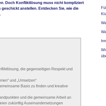
hen. Doch Konfliktlösung muss nicht kompliziert
Fü
 geschickt anstellen. Entdecken Sie, wie die
Kla
.
Was
Wa
Inn
Wi
üb
fliktlösung, die gegenseitigen Respekt und
timmen“ und „Umsetzen“
 gemeinsame Basis zu finden und kreative
tandpunkten und die gemeinsame Arbeit an
teien zukünftig Auseinandersetzungen