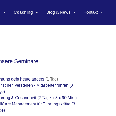
g
Coaching
Blog & News
Kontakt
nsere Seminare
hrung geht heute anders
(1 Tag)
nschen verstehen - Mitarbeiter führen
(3
ge)
hrung & Gesundheit
(2 Tage + 3 x 90 Min.)
lfCare Management für Führungskräfte
(3
ge)