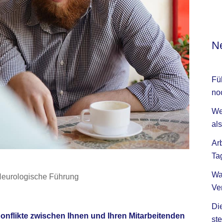
Ne
Fü
no
We
als
Ar
Ta
Wa
eurologische Führung
Ve
Di
Konflikte zwischen Ihnen und Ihren Mitarbeitenden
ste