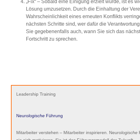
„Fix“ – Sobald eine Einigung erzielt wurde, ist es w
Lösung umzusetzen. Durch die Einhaltung der Vere
Wahrscheinlichkeit eines erneuten Konflikts verring
nächsten Schritte sind, wer dafür die Verantwortung
Sie gegebenenfalls auch, wann Sie sich das näch
Fortschritt zu sprechen.
Leadership Training
Neuro
logische
Führung
Mitarbeiter verstehen – Mitarbeiter inspirieren. Neuro
logische
F
sie sich motivieren. Sie ist das Führungsmodell der Zukunft