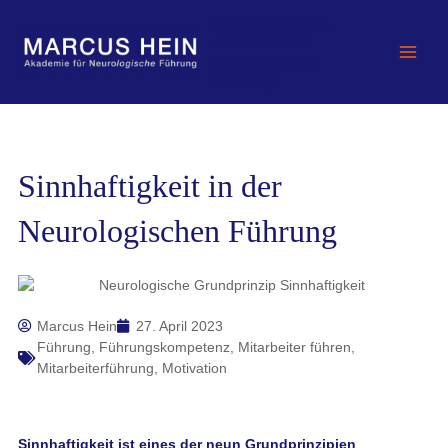
Zum
MARCUS HEIN -
Inhalt
Akademie für
springen
Neurologische
Führung
Sinnhaftigkeit in der
Neurologischen Führung
Marcus Hein
27. April 2023
Führung
,
Führungskompetenz
,
Mitarbeiter führen
,
Mitarbeiterführung
,
Motivation
Sinnhaftigkeit ist eines der neun Grundprinzipien