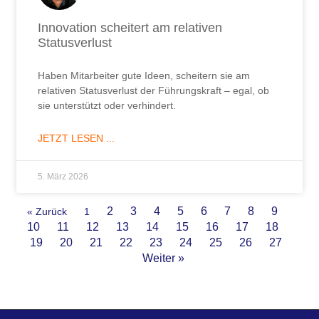
Innovation scheitert am relativen
Statusverlust
Haben Mitarbeiter gute Ideen, scheitern sie am
relativen Statusverlust der Führungskraft – egal, ob
sie unterstützt oder verhindert.
JETZT LESEN ...
5. März 2026
2
3
4
5
6
7
8
9
« Zurück
1
10
11
12
13
14
15
16
17
18
19
20
21
22
23
24
25
26
27
Weiter »