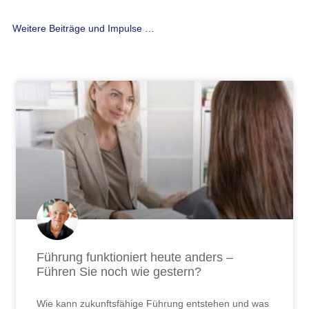
Weitere Beiträge und Impulse …
Seite
Seite
Seite
Seite
Seite
Seite
Seite
Seite
Seite
Seite
Seite
Seite
Seite
Seite
Seite
Seite
Seite
Seite
Seite
Seite
Seite
Seite
Seite
Seite
Seite
Seite
Seite
Führung funktioniert heute anders –
Führen Sie noch wie gestern?
Wie kann zukunftsfähige Führung entstehen und was