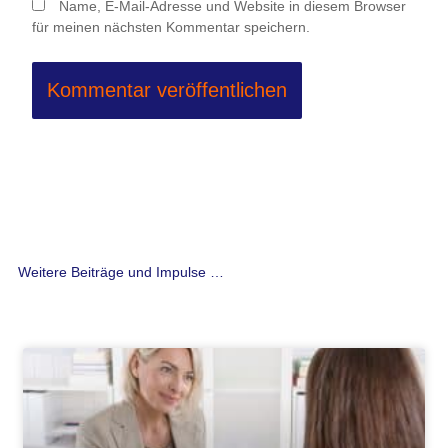
Name, E-Mail-Adresse und Website in diesem Browser
für meinen nächsten Kommentar speichern.
Weitere Beiträge und Impulse …
Seite
Seite
Seite
Seite
Seite
Seite
Seite
Seite
Seite
Seite
Seite
Seite
Seite
Seite
Seite
Seite
Seite
Seite
Seite
Seite
Seite
Seite
Seite
Seite
Seite
Seite
Seite