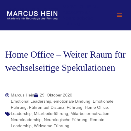
Zum
MARCUS HEIN -
Inhalt
Akademie für
springen
Neurologische
Führung
Home Office – Weiter Raum für
wechselseitige Spekulationen
Marcus Hein
29. Oktober 2020
Emotional Leadership
,
emotionale Bindung
,
Emotionale
Führung
,
Führen auf Distanz
,
Führung
,
Home Office
,
Leadership
,
Mitarbeiterführung
,
Mitarbeitermotivation
,
Neuroleadership
,
Neurologische Führung
,
Remote
Leadership
,
Wirksame Führung