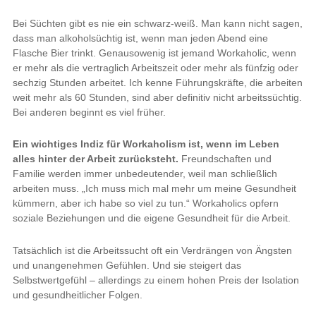
Bei Süchten gibt es nie ein schwarz-weiß. Man kann nicht sagen,
dass man alkoholsüchtig ist, wenn man jeden Abend eine
Flasche Bier trinkt. Genausowenig ist jemand Workaholic, wenn
er mehr als die vertraglich Arbeitszeit oder mehr als fünfzig oder
sechzig Stunden arbeitet. Ich kenne Führungskräfte, die arbeiten
weit mehr als 60 Stunden, sind aber definitiv nicht arbeitssüchtig.
Bei anderen beginnt es viel früher.
Ein wichtiges Indiz für Workaholism ist, wenn im Leben
alles hinter der Arbeit zurücksteht.
Freundschaften und
Familie werden immer unbedeutender, weil man schließlich
arbeiten muss. „Ich muss mich mal mehr um meine Gesundheit
kümmern, aber ich habe so viel zu tun.“ Workaholics opfern
soziale Beziehungen und die eigene Gesundheit für die Arbeit.
Tatsächlich ist die Arbeitssucht oft ein Verdrängen von Ängsten
und unangenehmen Gefühlen. Und sie steigert das
Selbstwertgefühl – allerdings zu einem hohen Preis der Isolation
und gesundheitlicher Folgen.