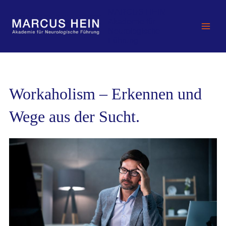
Zum
MARCUS HEIN -
Inhalt
Akademie für
springen
Neurologische
Führung
Workaholism – Erkennen und
Wege aus der Sucht.