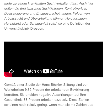
mehr zu einem krankhaften Suchtverhalten führt. Auch hier
gelten die drei typischen Suchtkriterien: Kontrollverlust,
Dosissteigerung und Entzugserscheinungen. Folgen von
Arbeitssucht und Überarbeitung können Herzversagen,
Herzinfarkt oder Schlaganfall sein.
“ so eine Definition der
Universitätsklinik Dresden.
Gemäß einer Studie der Hans-Böckler-Stiftung sind von
Workaholism 9,82 Prozent der arbeitenden Bevölkerung
betroffen. Sie erleiden negative Auswirkungen auf ihre
Gesundheit. 33 Prozent arbeiten exzessiv. Diese Zahlen
scheinen noch relativ gering, wenn man sie mit Zahlen des