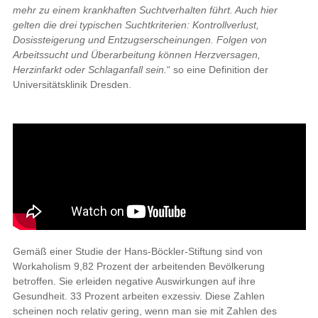
mehr zu einem krankhaften Suchtverhalten führt. Auch hier
gelten die drei typischen Suchtkriterien: Kontrollverlust,
Dosissteigerung und Entzugserscheinungen. Folgen von
Arbeitssucht und Überarbeitung können Herzversagen,
Herzinfarkt oder Schlaganfall sein.
“ so eine Definition der
Universitätsklinik Dresden.
Gemäß einer Studie der Hans-Böckler-Stiftung sind von
Workaholism 9,82 Prozent der arbeitenden Bevölkerung
betroffen. Sie erleiden negative Auswirkungen auf ihre
Gesundheit. 33 Prozent arbeiten exzessiv. Diese Zahlen
scheinen noch relativ gering, wenn man sie mit Zahlen des