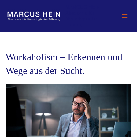
Zum
MARCUS HEIN -
Inhalt
Akademie für
springen
Neurologische
Führung
Workaholism – Erkennen und
Wege aus der Sucht.