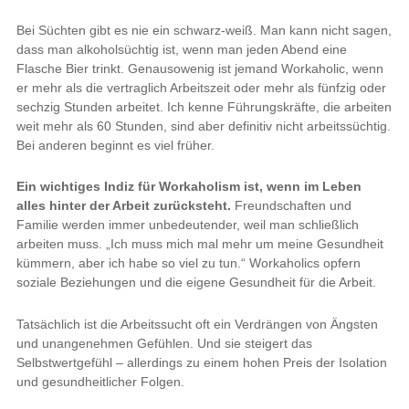
Bei Süchten gibt es nie ein schwarz-weiß. Man kann nicht sagen,
dass man alkoholsüchtig ist, wenn man jeden Abend eine
Flasche Bier trinkt. Genausowenig ist jemand Workaholic, wenn
er mehr als die vertraglich Arbeitszeit oder mehr als fünfzig oder
sechzig Stunden arbeitet. Ich kenne Führungskräfte, die arbeiten
weit mehr als 60 Stunden, sind aber definitiv nicht arbeitssüchtig.
Bei anderen beginnt es viel früher.
Ein wichtiges Indiz für Workaholism ist, wenn im Leben
alles hinter der Arbeit zurücksteht.
Freundschaften und
Familie werden immer unbedeutender, weil man schließlich
arbeiten muss. „Ich muss mich mal mehr um meine Gesundheit
kümmern, aber ich habe so viel zu tun.“ Workaholics opfern
soziale Beziehungen und die eigene Gesundheit für die Arbeit.
Tatsächlich ist die Arbeitssucht oft ein Verdrängen von Ängsten
und unangenehmen Gefühlen. Und sie steigert das
Selbstwertgefühl – allerdings zu einem hohen Preis der Isolation
und gesundheitlicher Folgen.