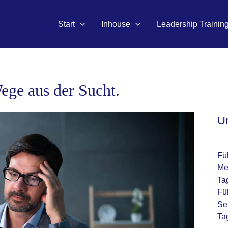
Start
Inhouse
Leadership Trainin
ge aus der Sucht.
U
Fü
Me
Ta
Fü
Se
Ta