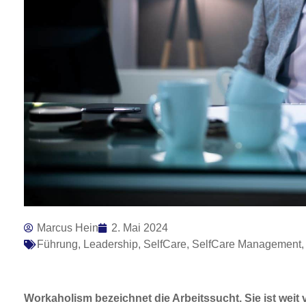
Marcus Hein
2. Mai 2024
Führung
,
Leadership
,
SelfCare
,
SelfCare Management
Workaholism bezeichnet die Arbeitssucht. Sie ist weit 