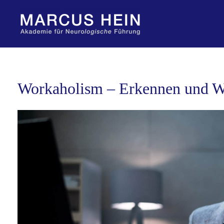
Zum
Inhalt
springen
Workaholism – Erkennen und We