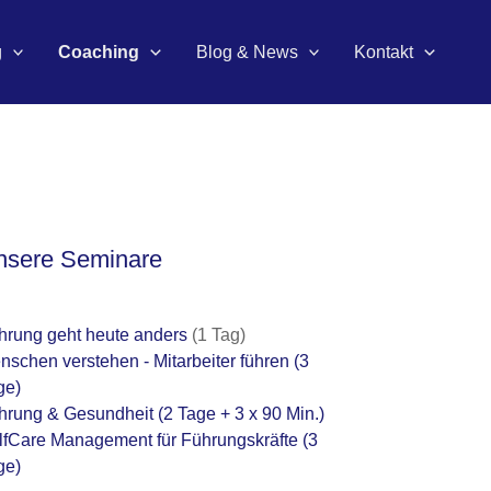
g
Coaching
Blog & News
Kontakt
nsere Seminare
hrung geht heute anders
(1 Tag)
nschen verstehen - Mitarbeiter führen
(3
ge)
hrung & Gesundheit
(2 Tage + 3 x 90 Min.)
lfCare Management für Führungskräfte
(3
ge)