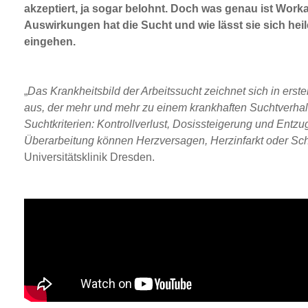
akzeptiert, ja sogar belohnt. Doch was genau ist Wor
Auswirkungen hat die Sucht und wie lässt sie sich hei
eingehen.
„
Das Krankheitsbild der Arbeitssucht zeichnet sich in erste
aus, der mehr und mehr zu einem krankhaften Suchtverhalte
Suchtkriterien: Kontrollverlust, Dosissteigerung und Ent
Überarbeitung können Herzversagen, Herzinfarkt oder Schl
Universitätsklinik Dresden.