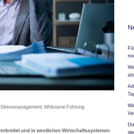
Ne
Fü
no
We
als
Ar
Ta
Wa
,
Stressmanagement
,
Wirksame Führung
Ve
Di
verbreitet und in westlichen Wirtschaftssystemen
ste