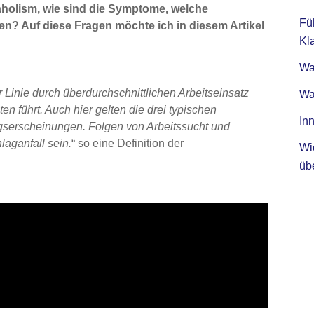
kaholism, wie sind die Symptome, welche
Fü
len? Auf diese Fragen möchte ich in diesem Artikel
Kla
Was
r Linie durch überdurchschnittlichen Arbeitseinsatz
Wa
n führt. Auch hier gelten die drei typischen
Inn
zugserscheinungen. Folgen von Arbeitssucht und
aganfall sein.
“ so eine Definition der
Wi
üb