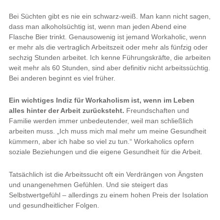
Bei Süchten gibt es nie ein schwarz-weiß. Man kann nicht sagen,
dass man alkoholsüchtig ist, wenn man jeden Abend eine
Flasche Bier trinkt. Genausowenig ist jemand Workaholic, wenn
er mehr als die vertraglich Arbeitszeit oder mehr als fünfzig oder
sechzig Stunden arbeitet. Ich kenne Führungskräfte, die arbeiten
weit mehr als 60 Stunden, sind aber definitiv nicht arbeitssüchtig.
Bei anderen beginnt es viel früher.
Ein wichtiges Indiz für Workaholism ist, wenn im Leben
alles hinter der Arbeit zurücksteht.
Freundschaften und
Familie werden immer unbedeutender, weil man schließlich
arbeiten muss. „Ich muss mich mal mehr um meine Gesundheit
kümmern, aber ich habe so viel zu tun.“ Workaholics opfern
soziale Beziehungen und die eigene Gesundheit für die Arbeit.
Tatsächlich ist die Arbeitssucht oft ein Verdrängen von Ängsten
und unangenehmen Gefühlen. Und sie steigert das
Selbstwertgefühl – allerdings zu einem hohen Preis der Isolation
und gesundheitlicher Folgen.