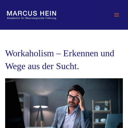
Zum
MARCUS HEIN -
Inhalt
Akademie für
springen
Neurologische
Führung
Workaholism – Erkennen und
Wege aus der Sucht.