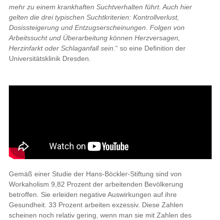
mehr zu einem krankhaften Suchtverhalten führt. Auch hier
gelten die drei typischen Suchtkriterien: Kontrollverlust,
Dosissteigerung und Entzugserscheinungen. Folgen von
Arbeitssucht und Überarbeitung können Herzversagen,
Herzinfarkt oder Schlaganfall sein.
“ so eine Definition der
Universitätsklinik Dresden.
Gemäß einer Studie der Hans-Böckler-Stiftung sind von
Workaholism 9,82 Prozent der arbeitenden Bevölkerung
betroffen. Sie erleiden negative Auswirkungen auf ihre
Gesundheit. 33 Prozent arbeiten exzessiv. Diese Zahlen
scheinen noch relativ gering, wenn man sie mit Zahlen des