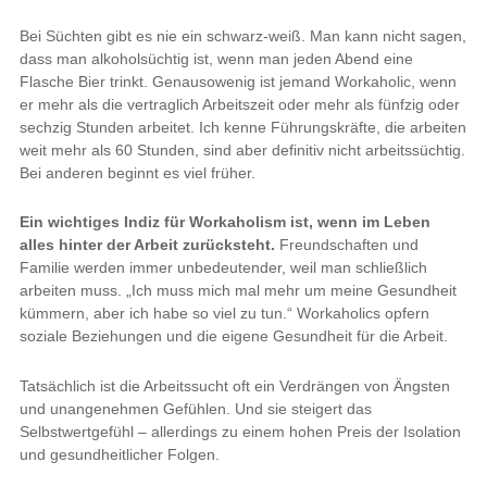
Bei Süchten gibt es nie ein schwarz-weiß. Man kann nicht sagen,
dass man alkoholsüchtig ist, wenn man jeden Abend eine
Flasche Bier trinkt. Genausowenig ist jemand Workaholic, wenn
er mehr als die vertraglich Arbeitszeit oder mehr als fünfzig oder
sechzig Stunden arbeitet. Ich kenne Führungskräfte, die arbeiten
weit mehr als 60 Stunden, sind aber definitiv nicht arbeitssüchtig.
Bei anderen beginnt es viel früher.
Ein wichtiges Indiz für Workaholism ist, wenn im Leben
alles hinter der Arbeit zurücksteht.
Freundschaften und
Familie werden immer unbedeutender, weil man schließlich
arbeiten muss. „Ich muss mich mal mehr um meine Gesundheit
kümmern, aber ich habe so viel zu tun.“ Workaholics opfern
soziale Beziehungen und die eigene Gesundheit für die Arbeit.
Tatsächlich ist die Arbeitssucht oft ein Verdrängen von Ängsten
und unangenehmen Gefühlen. Und sie steigert das
Selbstwertgefühl – allerdings zu einem hohen Preis der Isolation
und gesundheitlicher Folgen.