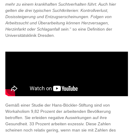
mehr zu einem krankhaften Suchtverhalten führt. Auch hier
gelten die drei typischen Suchtkriterien: Kontrollverlust,
Dosissteigerung und Entzugserscheinungen. Folgen von
Arbeitssucht und Überarbeitung können Herzversagen,
Herzinfarkt oder Schlaganfall sein.
“ so eine Definition der
Universitätsklinik Dresden.
Gemäß einer Studie der Hans-Böckler-Stiftung sind von
Workaholism 9,82 Prozent der arbeitenden Bevölkerung
betroffen. Sie erleiden negative Auswirkungen auf ihre
Gesundheit. 33 Prozent arbeiten exzessiv. Diese Zahlen
scheinen noch relativ gering, wenn man sie mit Zahlen des