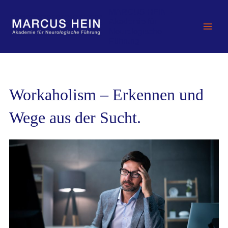
Zum
MARCUS HEIN -
Inhalt
Akademie für
springen
Neurologische
Führung
Workaholism – Erkennen und
Wege aus der Sucht.