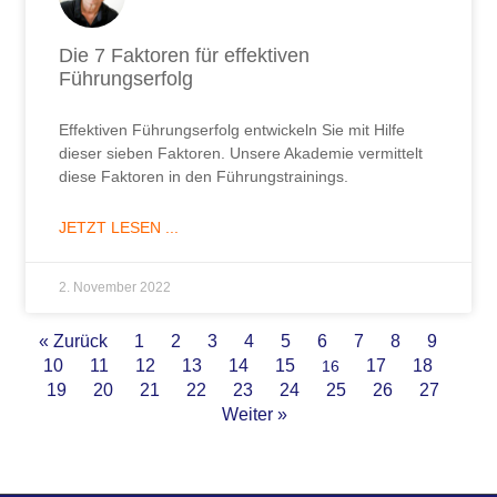
Die 7 Faktoren für effektiven
Führungserfolg​
Effektiven Führungserfolg entwickeln Sie mit Hilfe
dieser sieben Faktoren. Unsere Akademie vermittelt
diese Faktoren in den Führungstrainings.
JETZT LESEN ...
2. November 2022
« Zurück
1
2
3
4
5
6
7
8
9
10
11
12
13
14
15
17
18
16
19
20
21
22
23
24
25
26
27
Weiter »