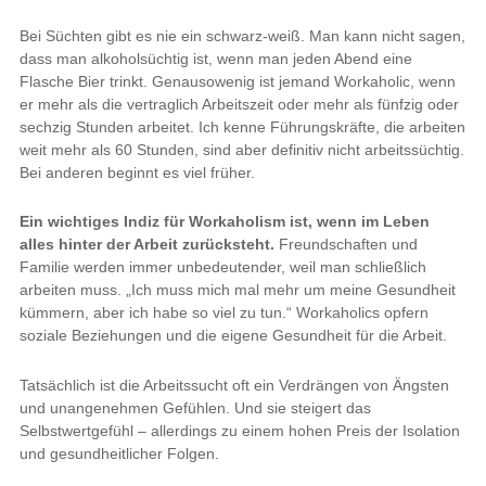
Bei Süchten gibt es nie ein schwarz-weiß. Man kann nicht sagen,
dass man alkoholsüchtig ist, wenn man jeden Abend eine
Flasche Bier trinkt. Genausowenig ist jemand Workaholic, wenn
er mehr als die vertraglich Arbeitszeit oder mehr als fünfzig oder
sechzig Stunden arbeitet. Ich kenne Führungskräfte, die arbeiten
weit mehr als 60 Stunden, sind aber definitiv nicht arbeitssüchtig.
Bei anderen beginnt es viel früher.
Ein wichtiges Indiz für Workaholism ist, wenn im Leben
alles hinter der Arbeit zurücksteht.
Freundschaften und
Familie werden immer unbedeutender, weil man schließlich
arbeiten muss. „Ich muss mich mal mehr um meine Gesundheit
kümmern, aber ich habe so viel zu tun.“ Workaholics opfern
soziale Beziehungen und die eigene Gesundheit für die Arbeit.
Tatsächlich ist die Arbeitssucht oft ein Verdrängen von Ängsten
und unangenehmen Gefühlen. Und sie steigert das
Selbstwertgefühl – allerdings zu einem hohen Preis der Isolation
und gesundheitlicher Folgen.