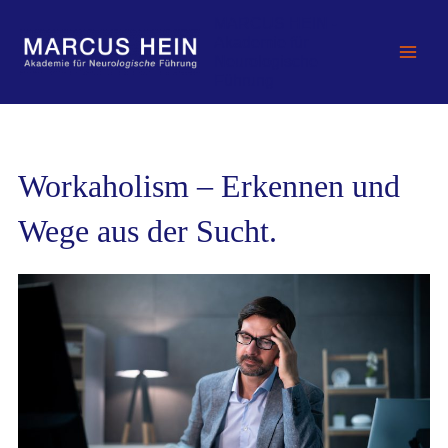
Zum
MARCUS HEIN -
Inhalt
Akademie für
springen
Neurologische
Führung
Workaholism – Erkennen und
Wege aus der Sucht.