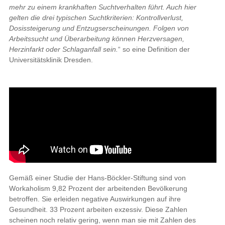
mehr zu einem krankhaften Suchtverhalten führt. Auch hier
gelten die drei typischen Suchtkriterien: Kontrollverlust,
Dosissteigerung und Entzugserscheinungen. Folgen von
Arbeitssucht und Überarbeitung können Herzversagen,
Herzinfarkt oder Schlaganfall sein.
“ so eine Definition der
Universitätsklinik Dresden.
Gemäß einer Studie der Hans-Böckler-Stiftung sind von
Workaholism 9,82 Prozent der arbeitenden Bevölkerung
betroffen. Sie erleiden negative Auswirkungen auf ihre
Gesundheit. 33 Prozent arbeiten exzessiv. Diese Zahlen
scheinen noch relativ gering, wenn man sie mit Zahlen des