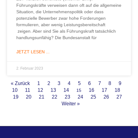
Führungskräfte verweisen dann oft auf die allgemeine
Situation, die Unternehmenspolitik oder dass
potenzielle Bewerber zwar hohe Forderungen
formulieren, aber wenig Leistungsbereitschaft
zeigen. Aber sind Sie als Führungskraft tatsächlich
handlungsunfähig? Die Bundesanstalt für
JETZT LESEN ...
2. Februar 2023
« Zurück
1
2
3
4
5
6
7
8
9
10
11
12
13
14
16
17
18
15
19
20
21
22
23
24
25
26
27
Weiter »