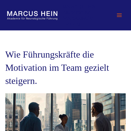
Zum
MARCUS HEIN -
Inhalt
Akademie für
springen
Neurologische
Führung
Wie Führungskräfte die
Motivation im Team gezielt
steigern.