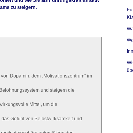
niert und wie Sie als Führungskraft es aktiv
ams zu steigern.
Fü
Kla
Was
Wa
Inn
Wi
üb
g von Dopamin, dem „Motivationszentrum“ im
s Belohnungssystem und steigern die
irkungsvolle Mittel, um die
 das Gefühl von Selbstwirksamkeit und
rbeitsatmosphäre unterstützen den