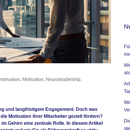
Ne
Fü
no
We
als
motivation
,
Motivation
,
Neuroleadership
,
Ar
Ta
Wa
tung und langfristigem Engagement. Doch was
Ve
e Motivation ihrer Mitarbeiter gezielt fördern?
Di
im Gehirn
eine zentrale Rolle. In diesem Artikel
ste