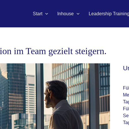
Start
Inhouse
Leadership Trainin
on im Team gezielt steigern.
U
Fü
Me
Ta
Fü
Se
Ta