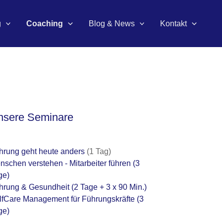
g
Coaching
Blog & News
Kontakt
nsere Seminare
hrung geht heute anders
(1 Tag)
nschen verstehen - Mitarbeiter führen
(3
ge)
hrung & Gesundheit
(2 Tage + 3 x 90 Min.)
lfCare Management für Führungskräfte
(3
ge)