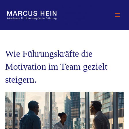
Zum
MARCUS HEIN -
Inhalt
Akademie für
springen
Neurologische
Führung
Wie Führungskräfte die
Motivation im Team gezielt
steigern.