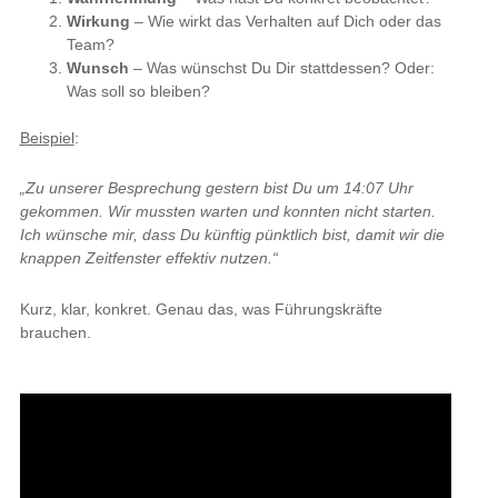
Wirkung
– Wie wirkt das Verhalten auf Dich oder das
Team?
Wunsch
– Was wünschst Du Dir stattdessen? Oder:
Was soll so bleiben?
Beispiel
:
„Zu unserer Besprechung gestern bist Du um 14:07 Uhr
gekommen. Wir mussten warten und konnten nicht starten.
Ich wünsche mir, dass Du künftig pünktlich bist, damit wir die
knappen Zeitfenster effektiv nutzen.“
Kurz, klar, konkret. Genau das, was Führungskräfte
brauchen.