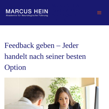
Zum
MARCUS HEIN -
Inhalt
Akademie für
springen
Neurologische
Führung
Feedback geben – Jeder
handelt nach seiner besten
Option