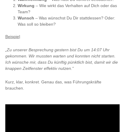
Wirkung
– Wie wirkt das Verhalten auf Dich oder das
Team?
Wunsch
– Was wünschst Du Dir stattdessen? Oder:
Was soll so bleiben?
Beispiel
:
„Zu unserer Besprechung gestern bist Du um 14:07 Uhr
gekommen. Wir mussten warten und konnten nicht starten.
Ich wünsche mir, dass Du künftig pünktlich bist, damit wir die
knappen Zeitfenster effektiv nutzen.“
Kurz, klar, konkret. Genau das, was Führungskräfte
brauchen.