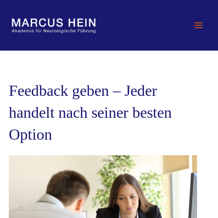
Zum
MARCUS HEIN -
Inhalt
Akademie für
springen
Neurologische
Führung
Feedback geben – Jeder
handelt nach seiner besten
Option