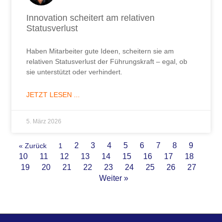
Innovation scheitert am relativen
Statusverlust
Haben Mitarbeiter gute Ideen, scheitern sie am
relativen Statusverlust der Führungskraft – egal, ob
sie unterstützt oder verhindert.
JETZT LESEN ...
5. März 2026
2
3
4
5
6
7
8
9
« Zurück
1
10
11
12
13
14
15
16
17
18
19
20
21
22
23
24
25
26
27
Weiter »