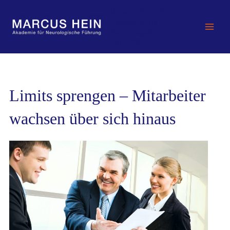
Zum
MARCUS HEIN -
Inhalt
Akademie für
springen
Neurologische
Führung
Limits sprengen – Mitarbeiter
wachsen über sich hinaus