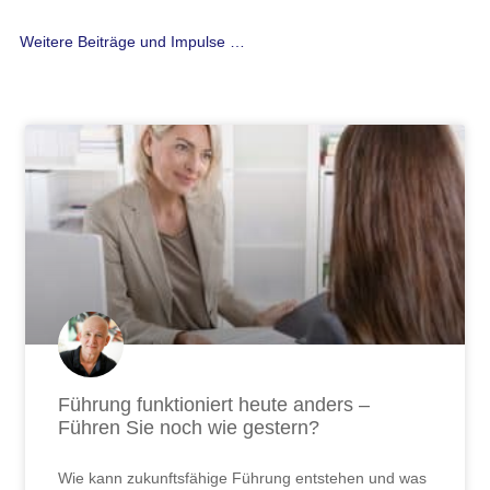
Weitere Beiträge und Impulse …
Seite
Seite
Seite
Seite
Seite
Seite
Seite
Seite
Seite
Seite
Seite
Seite
Seite
Seite
Seite
Seite
Seite
Seite
Seite
Seite
Seite
Seite
Seite
Seite
Seite
Seite
Seite
Führung funktioniert heute anders –
Führen Sie noch wie gestern?
Wie kann zukunftsfähige Führung entstehen und was