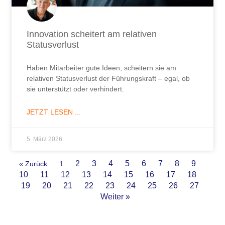
Innovation scheitert am relativen
Statusverlust
Haben Mitarbeiter gute Ideen, scheitern sie am
relativen Statusverlust der Führungskraft – egal, ob
sie unterstützt oder verhindert.
JETZT LESEN ...
5. März 2026
2
3
4
5
6
7
8
9
« Zurück
1
10
11
12
13
14
15
16
17
18
19
20
21
22
23
24
25
26
27
Weiter »