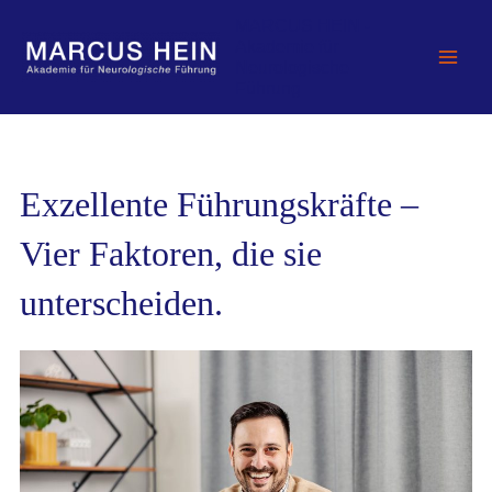
Zum
MARCUS HEIN -
Inhalt
Akademie für
springen
Neurologische
Führung
Exzellente Führungskräfte –
Vier Faktoren, die sie
unterscheiden.​