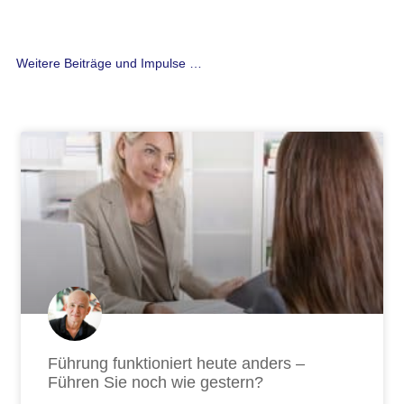
Weitere Beiträge und Impulse …
Seite
Seite
Seite
Seite
Seite
Seite
Seite
Seite
Seite
Seite
Seite
Seite
Seite
Seite
Seite
Seite
Seite
Seite
Seite
Seite
Seite
Seite
Seite
Seite
Seite
Seite
Seite
Führung funktioniert heute anders –
Führen Sie noch wie gestern?