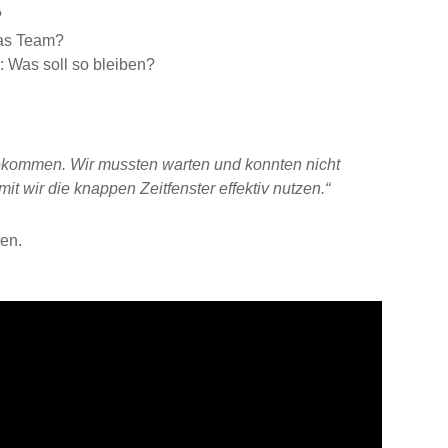
?
das Team?
 Was soll so bleiben?
ekommen. Wir mussten warten und konnten nicht
mit wir die knappen Zeitfenster effektiv nutzen.“
hen.