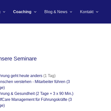
g
Coaching
Blog & News
Kontakt
nsere Seminare
hrung geht heute anders
(1 Tag)
nschen verstehen - Mitarbeiter führen
(3
ge)
hrung & Gesundheit
(2 Tage + 3 x 90 Min.)
lfCare Management für Führungskräfte
(3
ge)