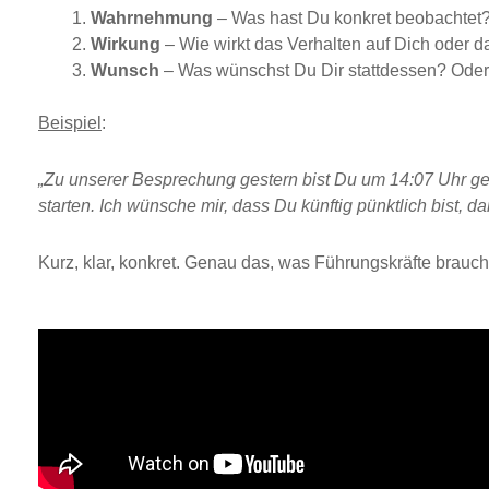
Wahrnehmung
– Was hast Du konkret beobachtet
Wirkung
– Wie wirkt das Verhalten auf Dich oder 
Wunsch
– Was wünschst Du Dir stattdessen? Oder:
Beispiel
:
„Zu unserer Besprechung gestern bist Du um 14:07 Uhr g
starten. Ich wünsche mir, dass Du künftig pünktlich bist, da
Kurz, klar, konkret. Genau das, was Führungskräfte brauc