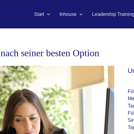
Start
Inhouse
Leadership Trainin
nach seiner besten Option
U
Fü
Me
Ta
Fü
Se
Ta