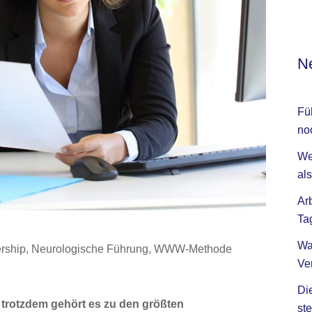
Ne
Fü
no
We
als
Ar
Ta
Wa
rship
,
Neurologische Führung
,
WWW-Methode
Ve
Di
 trotzdem gehört es zu den größten
ste