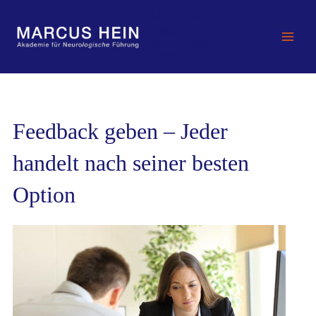
Zum
MARCUS HEIN -
Inhalt
Akademie für
springen
Neurologische
Führung
Feedback geben – Jeder
handelt nach seiner besten
Option