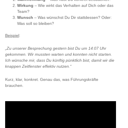
Wirkung
– Wie wirkt das Verhalten auf Dich oder das
Team?
Wunsch
– Was wünschst Du Dir stattdessen? Oder:
Was soll so bleiben?
Beispiel
:
„Zu unserer Besprechung gestern bist Du um 14:07 Uhr
gekommen. Wir mussten warten und konnten nicht starten.
Ich wünsche mir, dass Du künftig pünktlich bist, damit wir die
knappen Zeitfenster effektiv nutzen.“
Kurz, klar, konkret. Genau das, was Führungskräfte
brauchen.