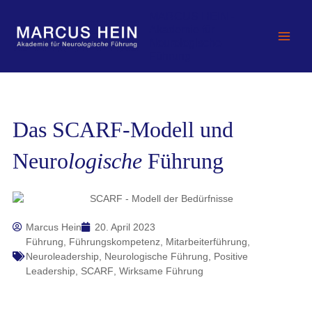
Zum
MARCUS HEIN -
Inhalt
Akademie für
springen
Neurologische
Führung
Das SCARF-Modell und
Neuro
logische
Führung
Marcus Hein
20. April 2023
Führung
,
Führungskompetenz
,
Mitarbeiterführung
,
Neuroleadership
,
Neurologische Führung
,
Positive
Leadership
,
SCARF
,
Wirksame Führung