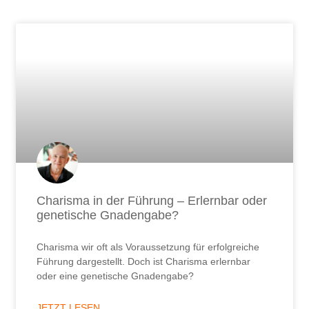
Seite
Seite
Seite
Seite
Seite
Seite
Seite
Seite
Seite
Seite
Seite
Seite
Seite
Seite
Seite
Seite
Seite
Seite
Seite
Seite
Seite
Seite
Seite
Seite
Seite
Seite
Seit
Charisma in der Führung – Erlernbar oder
genetische Gnadengabe?
Charisma wir oft als Voraussetzung für erfolgreiche
Führung dargestellt. Doch ist Charisma erlernbar
oder eine genetische Gnadengabe?
JETZT LESEN ...