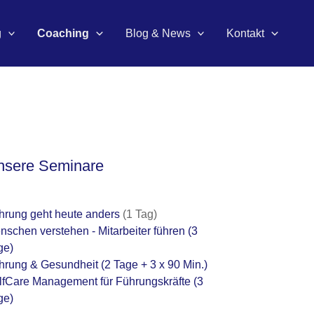
g
Coaching
Blog & News
Kontakt
nsere Seminare
hrung geht heute anders
(1 Tag)
nschen verstehen - Mitarbeiter führen
(3
ge)
hrung & Gesundheit
(2 Tage + 3 x 90 Min.)
lfCare Management für Führungskräfte
(3
ge)