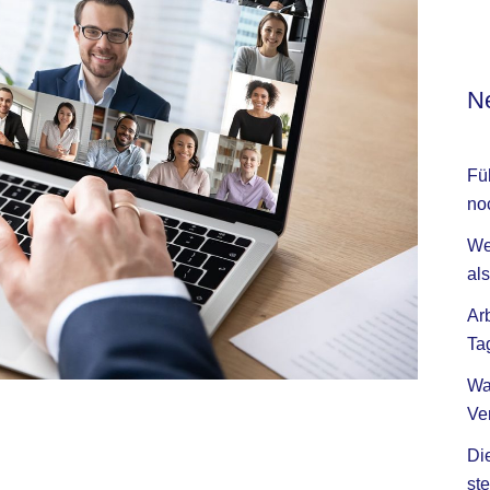
Ne
Fü
no
We
als
Ar
Ta
Wa
Ve
Di
ste