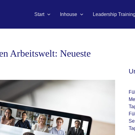
Start
Inhouse
Leadership Trainin
n Arbeitswelt: Neueste
U
Fü
Me
Ta
Fü
Se
Ta