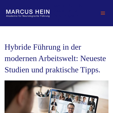
Zum
MARCUS HEIN -
Inhalt
Akademie für
springen
Neurologische
Führung
Hybride Führung in der
modernen Arbeitswelt: Neueste
Studien und praktische Tipps.