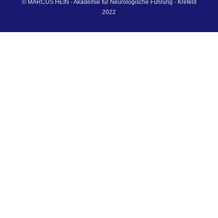
© MARCUS HEIN - Akademie für Neurologische Führung - Krefeld
2022