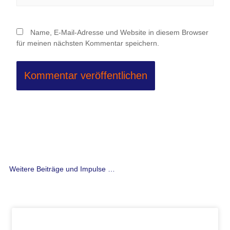
Name, E-Mail-Adresse und Website in diesem Browser
für meinen nächsten Kommentar speichern.
Weitere Beiträge und Impulse …
Seite
Seite
Seite
Seite
Seite
Seite
Seite
Seite
Seite
Seite
Seite
Seite
Seite
Seite
Seite
Seite
Seite
Seite
Seite
Seite
Seite
Seite
Seite
Seite
Seite
Seite
Seit