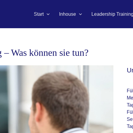
Start
Inhouse
Leadership Trainin
 – Was können sie tun?
U
Fü
Me
Ta
Fü
Se
Ta