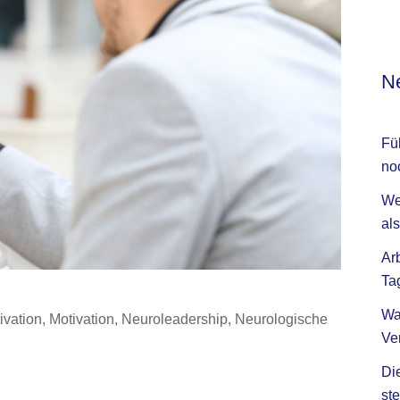
Ne
Fü
no
We
als
Ar
Ta
Wa
ivation
,
Motivation
,
Neuroleadership
,
Neurologische
Ve
Di
ste