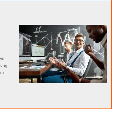
n
sem
rung
 in