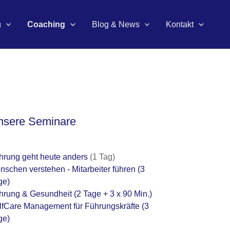
g
Coaching
Blog & News
Kontakt
nsere Seminare
hrung geht heute anders
(1 Tag)
nschen verstehen - Mitarbeiter führen
(3
ge)
hrung & Gesundheit
(2 Tage + 3 x 90 Min.)
lfCare Management für Führungskräfte
(3
ge)