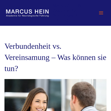
Zum
MARCUS HEIN -
Inhalt
Akademie für
springen
Neurologische
Führung
Verbundenheit vs.
Vereinsamung – Was können sie
tun?