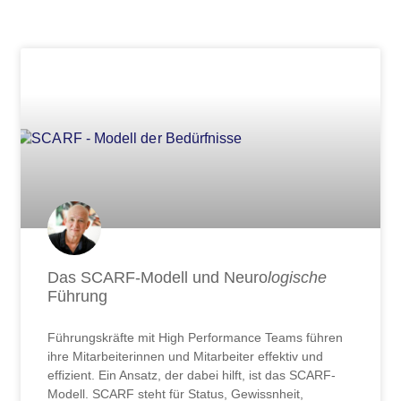
Seite
Seite
Seite
Seite
Seite
Seite
Seite
Seite
Seite
Seite
Seite
Seite
Seite
Seite
Seite
Seite
Seite
Seite
Seite
Seite
Seite
Seite
Seite
Seite
Seite
Seite
Seit
Das SCARF-Modell und Neuro
logische
Führung
Führungskräfte mit High Performance Teams führen
ihre Mitarbeiterinnen und Mitarbeiter effektiv und
effizient. Ein Ansatz, der dabei hilft, ist das SCARF-
Modell. SCARF steht für Status, Gewissnheit,