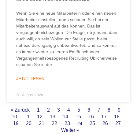
Wenn Sie eine neue Mitarbeiterin oder einen neuen
Mitarbeiter einstellen, dann schauen Sie bei der
Mitarbeiterauswahl auf das Können. Das ist
vergangenheitsbezogen. Die Frage, ob jemand dann
auch will, ob sein Wollen zur Stelle passt, bleibt
nahezu durchgängig unbeantwortet. Und so kommt
es immer wieder zu teuren Enttäuschungen.
Vergangenheitsbezogenes Recruiting Üblicherweise
schauen Sie in der
JETZT LESEN ...
20. August 2020
« Zurück
1
2
3
4
5
6
7
8
9
10
11
12
13
14
15
16
17
18
19
20
21
22
23
25
26
27
24
Weiter »