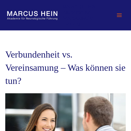
Zum
MARCUS HEIN -
Inhalt
Akademie für
springen
Neurologische
Führung
Verbundenheit vs.
Vereinsamung – Was können sie
tun?