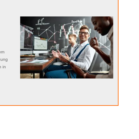
n
sem
rung
 in