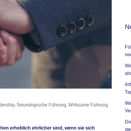
Ne
Fü
no
We
als
Ar
Ta
Wa
dership
,
Neurologische Führung
,
Wirksame Führung
Ve
Di
en erheblich ehrlicher sind, wenn sie sich
ste