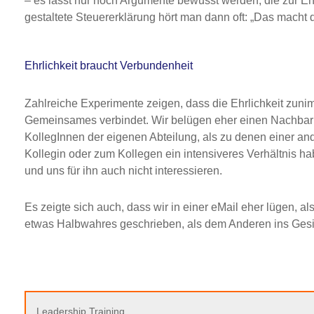
– es lässt nur noch Argumente bewusst werden, die zur E
gestaltete Steuererklärung hört man dann oft: „Das macht d
Ehrlichkeit braucht Verbundenheit
Zahlreiche Experimente zeigen, dass die Ehrlichkeit zun
Gemeinsames verbindet. Wir belügen eher einen Nachbarn,
KollegInnen der eigenen Abteilung, als zu denen einer and
Kollegin oder zum Kollegen ein intensiveres Verhältnis ha
und uns für ihn auch nicht interessieren.
Es zeigte sich auch, dass wir in einer eMail eher lügen, a
etwas Halbwahres geschrieben, als dem Anderen ins Gesi
Leadership Training