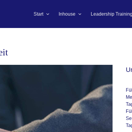
Start
Inhouse
Leadership Trainin
eit
U
Fü
Me
Ta
Fü
Se
Ta