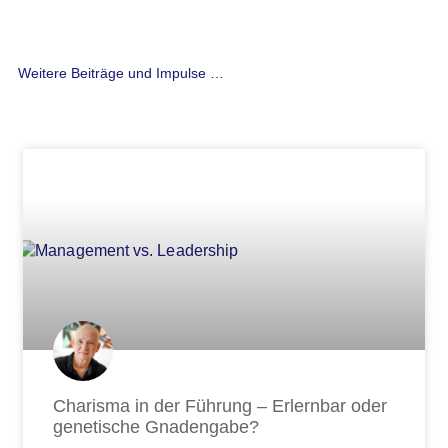
Weitere Beiträge und Impulse …
Seite
Seite
Seite
Seite
Seite
Seite
Seite
Seite
Seite
Seite
Seite
Seite
Seite
Seite
Seite
Seite
Seite
Seite
Seite
Seite
Seite
Seite
Seite
Seite
Seite
Seite
Seit
Charisma in der Führung – Erlernbar oder
genetische Gnadengabe?