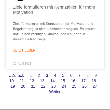
Ziele formulieren mit Kennzahlen für mehr
Motivation
Ziele formulieren mit Kennzahlen für Motivation und
Begeisterung ist nicht unmittelbar möglich. Es braucht
dazu einen wichtigen Umweg, den ich Ihnen in
diesem Beitrag zeige.
JETZT LESEN ...
16. April 2021
« Zurück
1
2
3
4
5
6
7
8
9
10
11
12
13
14
15
16
17
18
19
20
22
23
24
25
26
27
21
Weiter »