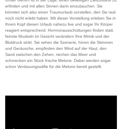
Unser Gehirn ist in der Lage, einen beliebigen Zielzustand zu
erfinden und mit allen Sinnen darin einzutauchen. Sie
könnten sich also einen Traumurlaub vorstellen, den Sie real
noch nicht erlebt haben. Mit dieser Vorstellung erleben Sie in
Ihrem Kopf diesen Urlaub nahezu live und sogar Ihr Körper
reagiert entsprechend. Hormonausschüttungen finden statt,
feinste Muskeln im Gesicht verändern Ihre Mimik und der
Blutdruck sinkt. Sie sehen die Szenerie, hören die Stimmen
und Geräusche, empfinden den Wind auf der Haut, den
Sand zwischen den Zehen, riechen das Meer und
schmecken ein Stück frische Melone. Dabei werden sogar
schon Verdauungssäfte für die Melone bereit gestellt.