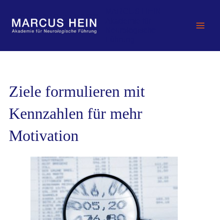
Zum
MARCUS HEIN -
Inhalt
Akademie für
springen
Neurologische
Führung
Ziele formulieren mit
Kennzahlen für mehr
Motivation