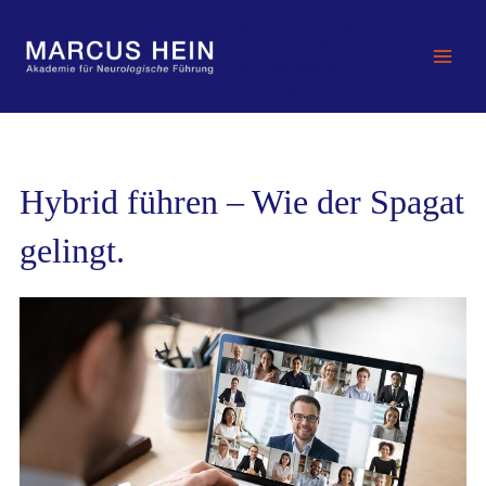
Zum
MARCUS HEIN -
Inhalt
Akademie für
springen
Neurologische
Führung
Hybrid führen – Wie der Spagat
gelingt.