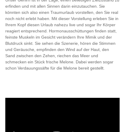
Unser Gehirn ist in der Lage, einen beliebigen Zielzustand zu
erfinden und mit allen Sinnen darin einzutauchen. Sie
könnten sich also einen Traumurlaub vorstellen, den Sie real
noch nicht erlebt haben. Mit dieser Vorstellung erleben Sie in
Ihrem Kopf diesen Urlaub nahezu live und sogar Ihr Körper
reagiert entsprechend. Hormonausschüttungen finden statt,
feinste Muskeln im Gesicht verändern Ihre Mimik und der
Blutdruck sinkt. Sie sehen die Szenerie, hören die Stimmen
und Geräusche, empfinden den Wind auf der Haut, den
Sand zwischen den Zehen, riechen das Meer und
schmecken ein Stück frische Melone. Dabei werden sogar
schon Verdauungssäfte für die Melone bereit gestellt.