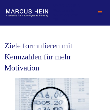
Zum
MARCUS HEIN -
Inhalt
Akademie für
springen
Neurologische
Führung
Ziele formulieren mit
Kennzahlen für mehr
Motivation