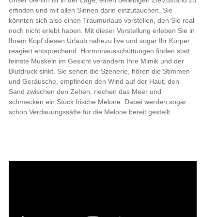
Unser Gehirn ist in der Lage, einen beliebigen Zielzustand zu
erfinden und mit allen Sinnen darin einzutauchen. Sie
könnten sich also einen Traumurlaub vorstellen, den Sie real
noch nicht erlebt haben. Mit dieser Vorstellung erleben Sie in
Ihrem Kopf diesen Urlaub nahezu live und sogar Ihr Körper
reagiert entsprechend. Hormonausschüttungen finden statt,
feinste Muskeln im Gesicht verändern Ihre Mimik und der
Blutdruck sinkt. Sie sehen die Szenerie, hören die Stimmen
und Geräusche, empfinden den Wind auf der Haut, den
Sand zwischen den Zehen, riechen das Meer und
schmecken ein Stück frische Melone. Dabei werden sogar
schon Verdauungssäfte für die Melone bereit gestellt.