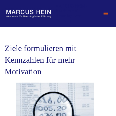
Zum
MARCUS HEIN -
Inhalt
Akademie für
springen
Neurologische
Führung
Ziele formulieren mit
Kennzahlen für mehr
Motivation