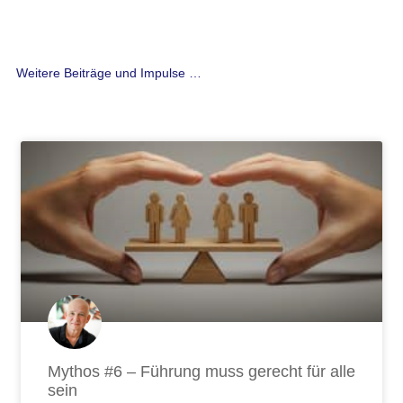
Weitere Beiträge und Impulse …
Seite
Seite
Seite
Seite
Seite
Seite
Seite
Seite
Seite
Seite
Seite
Seite
Seite
Seite
Seite
Seite
Seite
Seite
Seite
Seite
Seite
Seite
Seite
Seite
Seite
Seite
Seit
Mythos #6 – Führung muss gerecht für alle
sein