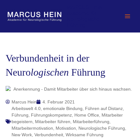
Zum
MARCUS HEIN -
Inhalt
Akademie für
springen
Neurologische
Führung
Verbundenheit in der
Neuro
logischen
Führung
Marcus Hein
4. Februar 2021
Arbeitswelt 4.0
,
emotionale Bindung
,
Führen auf Distanz
,
Führung
,
Führungskompetenz
,
Home Office
,
Mitarbeiter
begeistern
,
Mitarbeiter führen
,
Mitarbeiterführung
,
Mitarbeitermotivation
,
Motivation
,
Neurologische Führung
,
New Work
,
Verbundenheit
,
Wirksame Führung