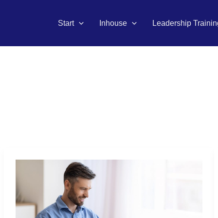
Start
Inhouse
Leadership Trainin
Produktivität
im
Home
Office