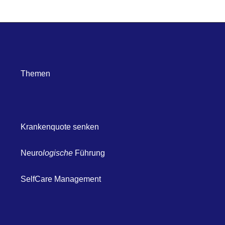
Themen
Krankenquote senken
Neuro
logische
Führung
SelfCare Management