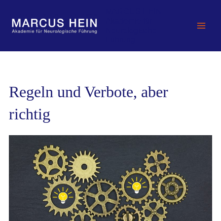
Zum
MARCUS HEIN -
Inhalt
Akademie für
springen
Neurologische
Führung
Regeln und Verbote, aber
richtig