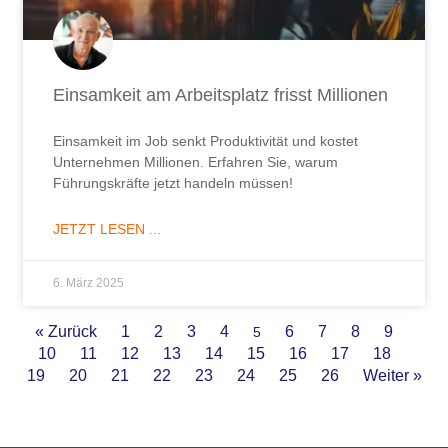
Einsamkeit am Arbeitsplatz frisst Millionen
Einsamkeit im Job senkt Produktivität und kostet
Unternehmen Millionen. Erfahren Sie, warum
Führungskräfte jetzt handeln müssen!
JETZT LESEN ...
6. März 2025
« Zurück
1
2
3
4
6
7
8
9
5
10
11
12
13
14
15
16
17
18
19
20
21
22
23
24
25
26
Weiter »