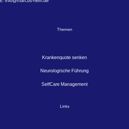
info@marcus-hein.de
E:
Themen
Krankenquote senken
Neuro
logische
Führung
SelfCare Management
Links