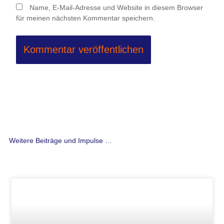
Name, E-Mail-Adresse und Website in diesem Browser
für meinen nächsten Kommentar speichern.
Weitere Beiträge und Impulse …
Seite
Seite
Seite
Seite
Seite
Seite
Seite
Seite
Seite
Seite
Seite
Seite
Seite
Seite
Seite
Seite
Seite
Seite
Seite
Seite
Seite
Seite
Seite
Seite
Seite
Seite
Seit