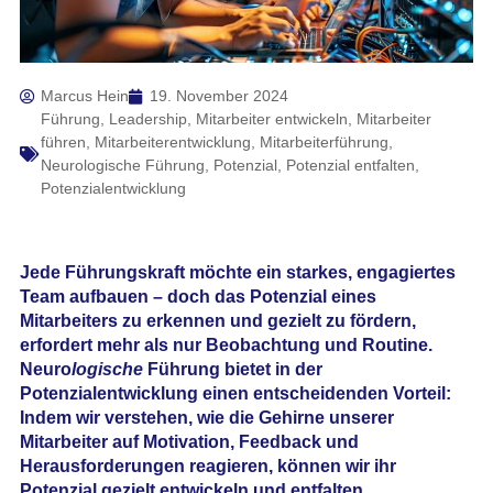
Marcus Hein
19. November 2024
Führung
,
Leadership
,
Mitarbeiter entwickeln
,
Mitarbeiter
führen
,
Mitarbeiterentwicklung
,
Mitarbeiterführung
,
Neurologische Führung
,
Potenzial
,
Potenzial entfalten
,
Potenzialentwicklung
Jede Führungskraft möchte ein starkes, engagiertes
Team aufbauen – doch das Potenzial eines
Mitarbeiters zu erkennen und gezielt zu fördern,
erfordert mehr als nur Beobachtung und Routine.
Neuro
logische
Führung bietet in der
Potenzialentwicklung einen entscheidenden Vorteil:
Indem wir verstehen, wie die Gehirne unserer
Mitarbeiter auf Motivation, Feedback und
Herausforderungen reagieren, können wir ihr
Potenzial gezielt entwickeln und entfalten.