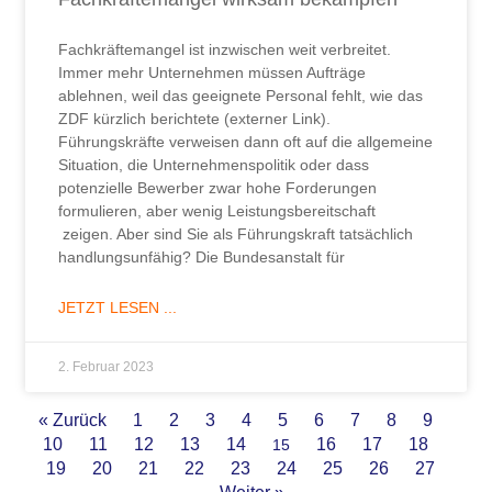
Fachkräftemangel ist inzwischen weit verbreitet.
Immer mehr Unternehmen müssen Aufträge
ablehnen, weil das geeignete Personal fehlt, wie das
ZDF kürzlich berichtete (externer Link).
Führungskräfte verweisen dann oft auf die allgemeine
Situation, die Unternehmenspolitik oder dass
potenzielle Bewerber zwar hohe Forderungen
formulieren, aber wenig Leistungsbereitschaft
zeigen. Aber sind Sie als Führungskraft tatsächlich
handlungsunfähig? Die Bundesanstalt für
JETZT LESEN ...
2. Februar 2023
« Zurück
1
2
3
4
5
6
7
8
9
10
11
12
13
14
16
17
18
15
19
20
21
22
23
24
25
26
27