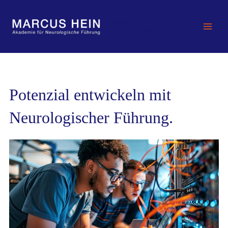
Zum
MARCUS HEIN -
Inhalt
Akademie für
springen
Neurologische
Führung
Potenzial entwickeln mit
Neurologischer Führung.