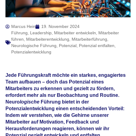
Marcus Hein
19. November 2024
Führung
,
Leadership
,
Mitarbeiter entwickeln
,
Mitarbeiter
führen
,
Mitarbeiterentwicklung
,
Mitarbeiterführung
,
Neurologische Führung
,
Potenzial
,
Potenzial entfalten
,
Potenzialentwicklung
Jede Führungskraft möchte ein starkes, engagiertes
Team aufbauen – doch das Potenzial eines
Mitarbeiters zu erkennen und gezielt zu fördern,
erfordert mehr als nur Beobachtung und Routine.
Neuro
logische
Führung bietet in der
Potenzialentwicklung einen entscheidenden Vorteil:
Indem wir verstehen, wie die Gehirne unserer
Mitarbeiter auf Motivation, Feedback und
Herausforderungen reagieren, können wir ihr
Potenzial gezielt entwickeln und entfalten.