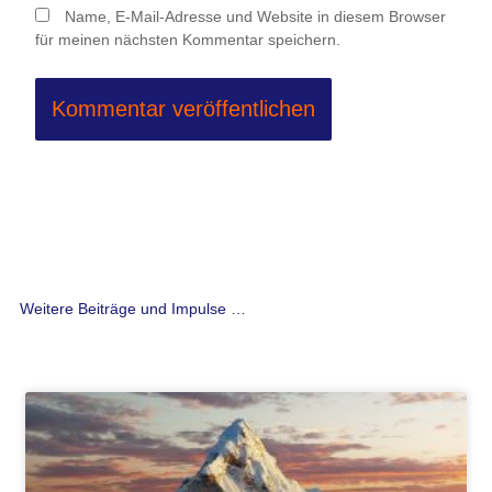
Name, E-Mail-Adresse und Website in diesem Browser
für meinen nächsten Kommentar speichern.
Weitere Beiträge und Impulse …
Seite
Seite
Seite
Seite
Seite
Seite
Seite
Seite
Seite
Seite
Seite
Seite
Seite
Seite
Seite
Seite
Seite
Seite
Seite
Seite
Seite
Seite
Seite
Seite
Seite
Seite
Seit