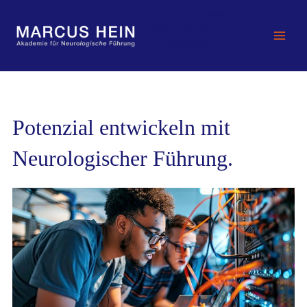
Zum
MARCUS HEIN -
Inhalt
Akademie für
springen
Neurologische
Führung
Potenzial entwickeln mit
Neurologischer Führung.