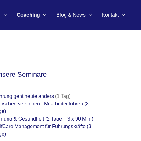
g
Coaching
Blog & News
Kontakt
nsere Seminare
hrung geht heute anders
(1 Tag)
nschen verstehen - Mitarbeiter führen
(3
ge)
hrung & Gesundheit
(2 Tage + 3 x 90 Min.)
lfCare Management für Führungskräfte
(3
ge)