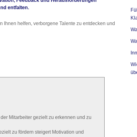
otivation, Feedback und Herausforderungen
nd entfalten.
Fü
Kla
n Ihnen helfen, verborgene Talente zu entdecken und
Was
Wa
Inn
Wi
üb
 der Mitarbeiter gezielt zu erkennen und zu
ezielt zu fördern steigert Motivation und