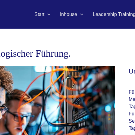
Start
Inhouse
Leadership Trainin
logischer Führung.
U
Fü
Me
Ta
Fü
Se
Ta