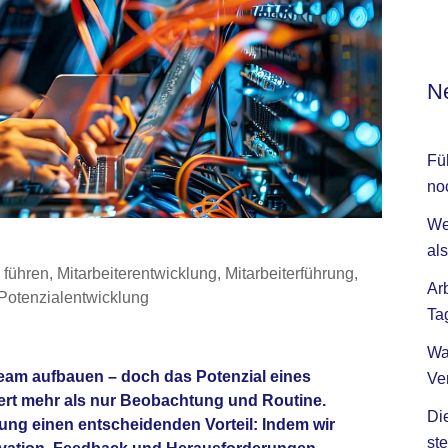
Ne
Fü
no
We
als
r führen
,
Mitarbeiterentwicklung
,
Mitarbeiterführung
,
Ar
Potenzialentwicklung
Ta
Wa
Team aufbauen – doch das Potenzial eines
Ve
rdert mehr als nur Beobachtung und Routine.
Di
lung einen entscheidenden Vorteil: Indem wir
ste