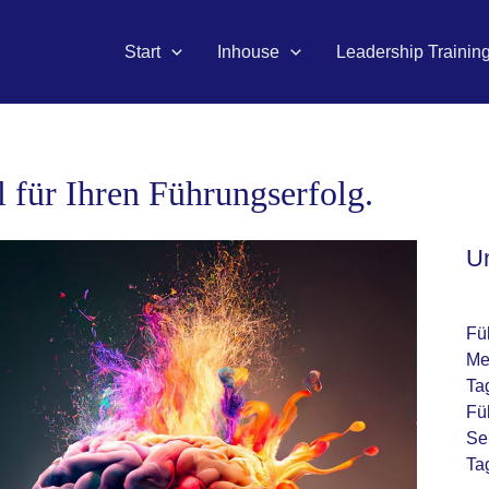
Start
Inhouse
Leadership Trainin
 für Ihren Führungserfolg.
U
Fü
Me
Ta
Fü
Se
Ta