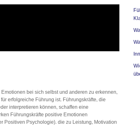
Fü
Kla
Was
Wa
Inn
Wi
üb
t, Emotionen bei sich selbst und anderen zu erkennen,
für erfolgreiche Führung ist. Führungskräfte, die
der interpretieren können, schaffen eine
rken Führungskräfte positive Emotionen
Positiven Psychologie). die zu Leistung, Motivation