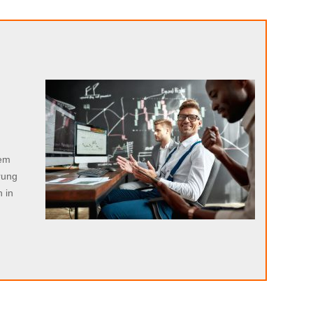
n
sem
rung
 in