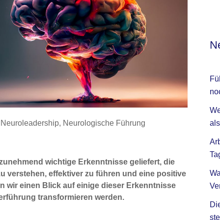
Ne
Fü
no
We
als
,
Neuroleadership
,
Neurologische Führung
Ar
Ta
zunehmend wichtige Erkenntnisse geliefert, die
Wa
u verstehen, effektiver zu führen und eine positive
 wir einen Blick auf einige dieser Erkenntnisse
Ve
iterführung transformieren werden.
Di
ste