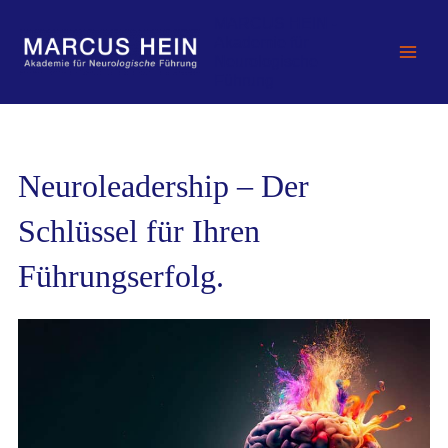
Zum
MARCUS HEIN -
Inhalt
Akademie für
springen
Neurologische
Führung
Neuroleadership – Der
Schlüssel für Ihren
Führungserfolg.