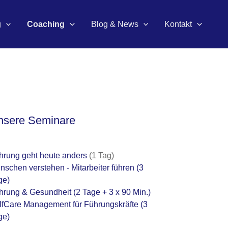
g
Coaching
Blog & News
Kontakt
nsere Seminare
hrung geht heute anders
(1 Tag)
nschen verstehen - Mitarbeiter führen
(3
ge)
hrung & Gesundheit
(2 Tage + 3 x 90 Min.)
lfCare Management für Führungskräfte
(3
ge)