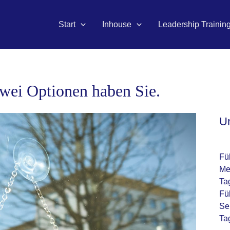
Start
Inhouse
Leadership Trainin
wei Optionen haben Sie.
U
Fü
Me
Ta
Fü
Se
Ta