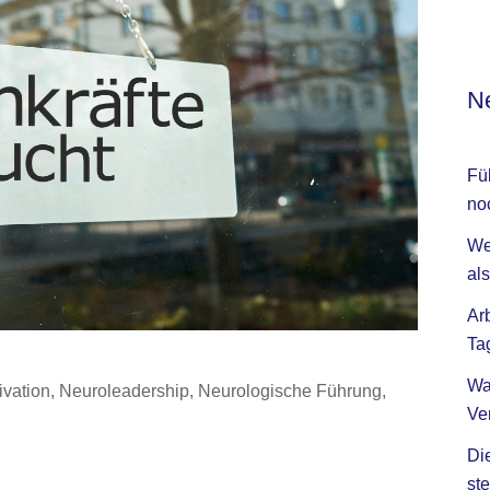
Ne
Fü
no
We
als
Ar
Ta
Wa
ivation
,
Neuroleadership
,
Neurologische Führung
,
Ve
Di
ste