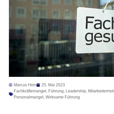
Marcus Hein
25. Mai 2023
Fachkräftemangel
,
Führung
,
Leadership
,
Mitarbeitermot
Personalmangel
,
Wirksame Führung