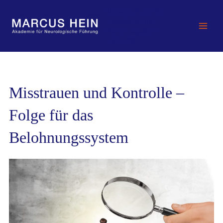
Zum
MARCUS HEIN -
Inhalt
Akademie für
springen
Neurologische
Führung
Misstrauen und Kontrolle –
Folge für das
Belohnungssystem