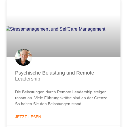
Seite
Seite
Seite
Seite
Seite
Seite
Seite
Seite
Seite
Seite
Seite
Seite
Seite
Seite
Seite
Seite
Seite
Seite
Seite
Seite
Seite
Seite
Seite
Seite
Seite
Seite
Seit
Psychische Belastung und Remote
Leadership
Die Belastungen durch Remote Leadership steigen
rasant an. Viele Führungskräfte sind an der Grenze.
So halten Sie den Belastungen stand.
JETZT LESEN ...