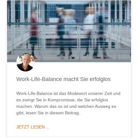
Seite
Seite
Seite
Seite
Seite
Seite
Seite
Seite
Seite
Seite
Seite
Seite
Seite
Seite
Seite
Seite
Seite
Seite
Seite
Seite
Seite
Seite
Seite
Seite
Seite
Seite
Seit
Work-Life-Balance macht Sie erfolglos
Work-Life-Balance ist das Modewort unserer Zeit und
es zwingt Sie in Kompromisse, die Sie erfolglos
machen. Warum das so ist und welchen Ausweg es
gibt, lesen Sie in diesem Beitrag.
JETZT LESEN ...