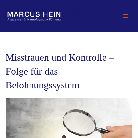
Zum
MARCUS HEIN -
Inhalt
Akademie für
springen
Neurologische
Führung
Misstrauen und Kontrolle –
Folge für das
Belohnungssystem