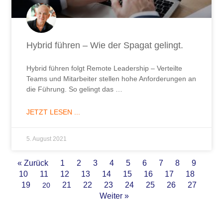
Hybrid führen – Wie der Spagat gelingt.
Hybrid führen folgt Remote Leadership – Verteilte
Teams und Mitarbeiter stellen hohe Anforderungen an
die Führung. So gelingt das …
JETZT LESEN ...
5. August 2021
« Zurück
1
2
3
4
5
6
7
8
9
10
11
12
13
14
15
16
17
18
19
21
22
23
24
25
26
27
20
Weiter »