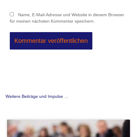
Name, E-Mail-Adresse und Website in diesem Browser
für meinen nächsten Kommentar speichern.
Weitere Beiträge und Impulse …
Seite
Seite
Seite
Seite
Seite
Seite
Seite
Seite
Seite
Seite
Seite
Seite
Seite
Seite
Seite
Seite
Seite
Seite
Seite
Seite
Seite
Seite
Seite
Seite
Seite
Seite
Seit