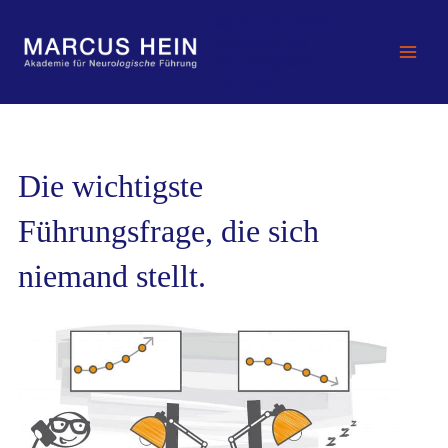
Zum
MARCUS HEIN -
Inhalt
Akademie für
springen
Neurologische
Führung
Die wichtigste
Führungsfrage, die sich
niemand stellt.