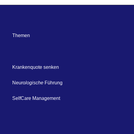
Themen
Krankenquote senken
Neuro
logische
Führung
SelfCare Management