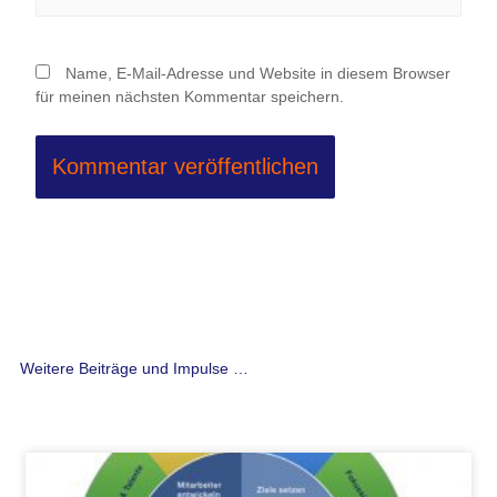
Name, E-Mail-Adresse und Website in diesem Browser
für meinen nächsten Kommentar speichern.
Weitere Beiträge und Impulse …
Seite
Seite
Seite
Seite
Seite
Seite
Seite
Seite
Seite
Seite
Seite
Seite
Seite
Seite
Seite
Seite
Seite
Seite
Seite
Seite
Seite
Seite
Seite
Seite
Seite
Seite
Seit