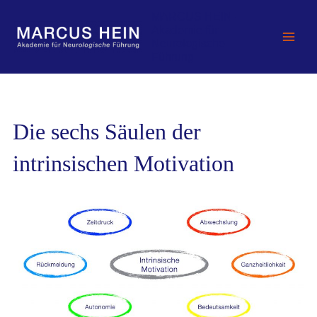
Zum
MARCUS HEIN -
Inhalt
Akademie für
springen
Neurologische
Führung
Die sechs Säulen der
intrinsischen Motivation