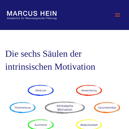
Zum
MARCUS HEIN -
Inhalt
Akademie für
springen
Neurologische
Führung
Die sechs Säulen der
intrinsischen Motivation