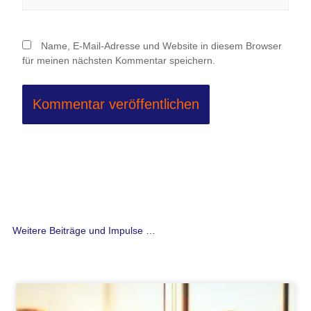
Name, E-Mail-Adresse und Website in diesem Browser
für meinen nächsten Kommentar speichern.
Weitere Beiträge und Impulse …
Seite
Seite
Seite
Seite
Seite
Seite
Seite
Seite
Seite
Seite
Seite
Seite
Seite
Seite
Seite
Seite
Seite
Seite
Seite
Seite
Seite
Seite
Seite
Seite
Seite
Seite
Seit