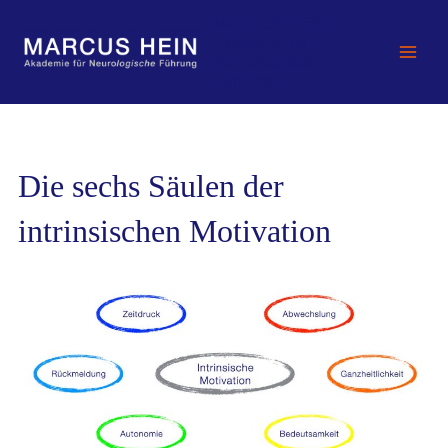
Zum
MARCUS HEIN -
Inhalt
Akademie für
springen
Neurologische
Führung
Die sechs Säulen der
intrinsischen Motivation