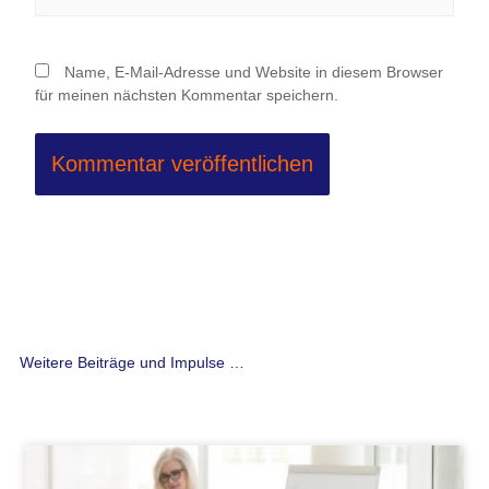
Name, E-Mail-Adresse und Website in diesem Browser
für meinen nächsten Kommentar speichern.
Weitere Beiträge und Impulse …
Seite
Seite
Seite
Seite
Seite
Seite
Seite
Seite
Seite
Seite
Seite
Seite
Seite
Seite
Seite
Seite
Seite
Seite
Seite
Seite
Seite
Seite
Seite
Seite
Seite
Seite
Seit